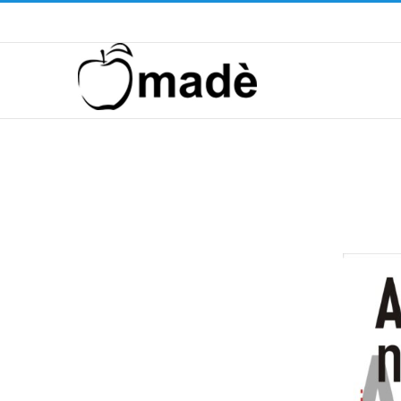
Telefono ! +39 393.99.95.20
|
info@madeventi.com