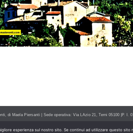
NTI.ITALIA@GMAIL.COM
TEL. 393.99.95.208
nti, di Maela Piersanti | Sede operativa: Via LAzio 21, Terni 05100 |P. I
igliore esperienza sul nostro sito. Se continui ad utilizzare questo sito