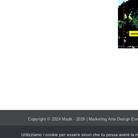
TEL. 393.99.95.208
MADEVE
Copyright © 2024 Madè -
2026 | Marketing Arte Design Eve
Utilizziamo i cookie per essere sicuri che tu possa avere la m