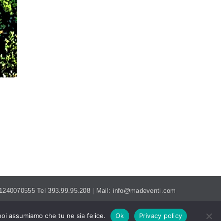
MADEVENTI.ITALIA@GMAIL.COM
. 01240070555 Tel 393.99.95.208 | Mail: info@madeventi.com
 noi assumiamo che tu ne sia felice.
Ok
Privacy policy