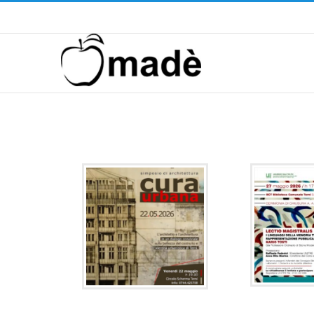
Telefono ! +39 393.99.95.20
|
info@madeventi.com