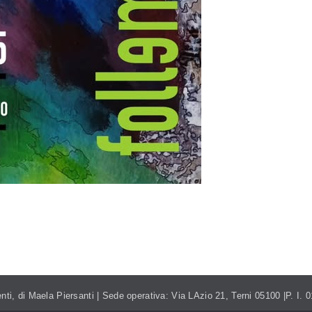
NTI.ITALIA@GMAIL.COM
TEL. 393.99.95.208
nti, di Maela Piersanti | Sede operativa: Via LAzio 21, Terni 05100 |P. I