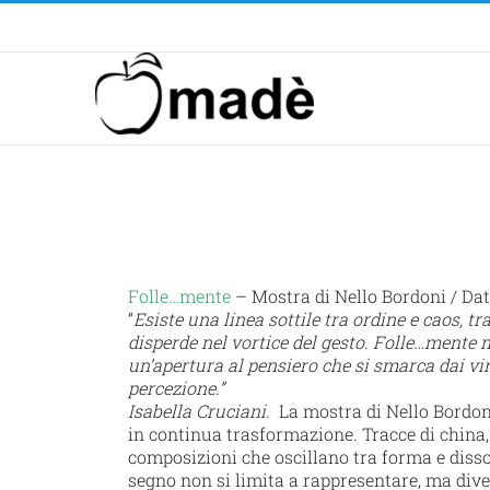
Telefono ! +39 393.99.95.20
|
info@madeventi.com
Folle…mente
– Mostra di Nello Bordoni / Date
“
Esiste una linea sottile tra ordine e caos, tra
disperde nel vortice del gesto. Folle…mente n
un’apertura al pensiero che si smarca dai vinc
percezione.”
Isabella Cruciani.
La mostra di Nello Bordoni
in continua trasformazione. Tracce di china, 
composizioni che oscillano tra forma e dissol
segno non si limita a rappresentare, ma diven