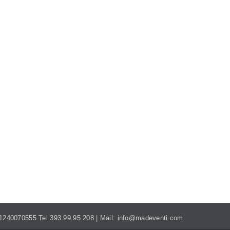
MADEVENTI.ITALIA@GMAIL.COM
. 01240070555 Tel 393.99.95.208 | Mail: info@madeventi.com