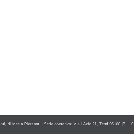
NTI.ITALIA@GMAIL.COM
TEL. 393.99.95.208
nti, di Maela Piersanti | Sede operativa: Via LAzio 21, Terni 05100 |P. I