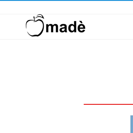
Telefono ! +39 393.99.95.20
|
info@madeventi.com