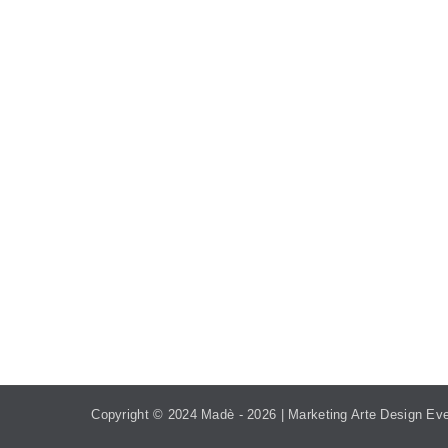
TEL. 393.99.95.208
MADEVE
Copyright © 2024 Madè -
2026 | Marketing Arte Design Eve