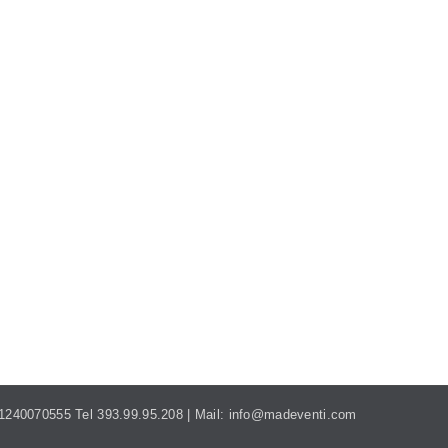
MADEVENTI.ITALIA@GMAIL.COM
. 01240070555 Tel 393.99.95.208 | Mail: info@madeventi.com