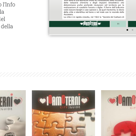
 l’Info
la
del
 della