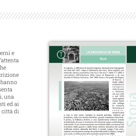
Terni e
’attenta
che
crizione
vi hanno
senta
i, una
sti ed ai
città di