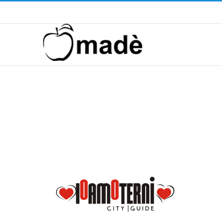
Telefono ! +39 393.99.95.20
|
info@madeventi.com