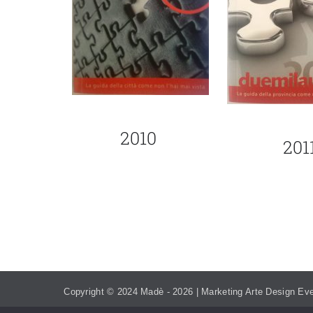
2010
201
TEL. 393.99.95.208
MADEVE
Copyright © 2024 Madè -
2026 | Marketing Arte Design Eve