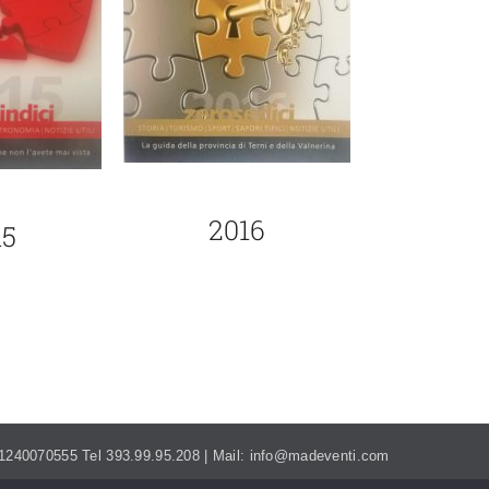
2016
15
MADEVENTI.ITALIA@GMAIL.COM
. 01240070555 Tel 393.99.95.208 | Mail: info@madeventi.com