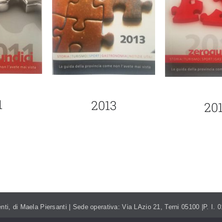
1
2013
20
NTI.ITALIA@GMAIL.COM
TEL. 393.99.95.208
nti, di Maela Piersanti | Sede operativa: Via LAzio 21, Terni 05100 |P. I