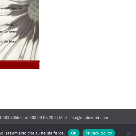
MADEVENTI.ITALIA@GMAIL.COM
. 01240070555 Tel 393.99.95.208 | Mail: info@madeventi.com
 noi assumiamo che tu ne sia felice.
Ok
Privacy policy