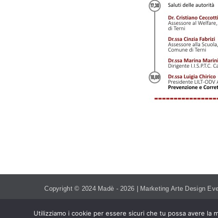
TEL. 393.99.95.208
MADEVE
Copyright © 2024 Madè -
2026 | Marketing Arte Design Eve
Utilizziamo i cookie per essere sicuri che tu possa avere la m