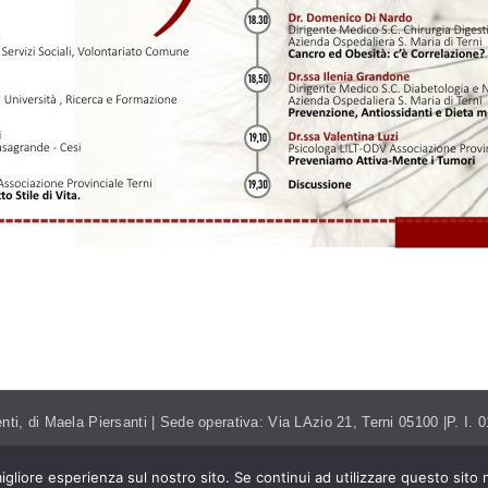
NTI.ITALIA@GMAIL.COM
TEL. 393.99.95.208
nti, di Maela Piersanti | Sede operativa: Via LAzio 21, Terni 05100 |P. I
igliore esperienza sul nostro sito. Se continui ad utilizzare questo sito