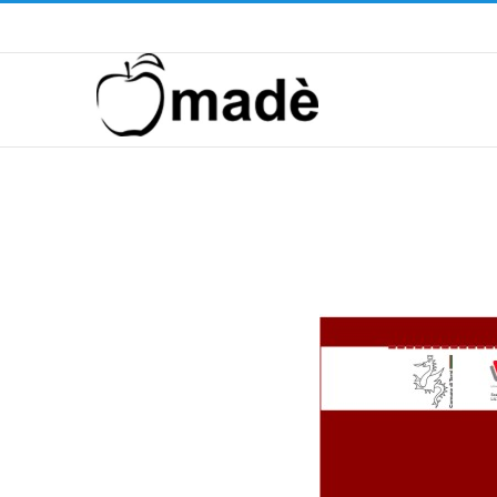
Telefono ! +39 393.99.95.20
|
info@madeventi.com