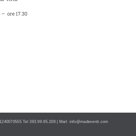
 – ore 17.30
MADEVENTI.ITALIA@GMAIL.COM
. 01240070555 Tel 393.99.95.208 | Mail: info@madeventi.com