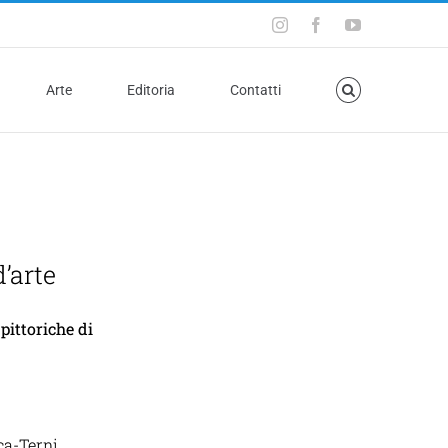
Arte
Editoria
Contatti
’arte
pittoriche di
ica-Terni