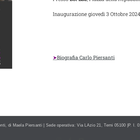
Inaugurazione giovedì 3 Ottobre 2024
➤
Biografia Carlo Piersanti
NTI.ITALIA@GMAIL.COM
TEL. 393.99.95.208
nti, di Maela Piersanti | Sede operativa: Via LAzio 21, Terni 05100 |P. I