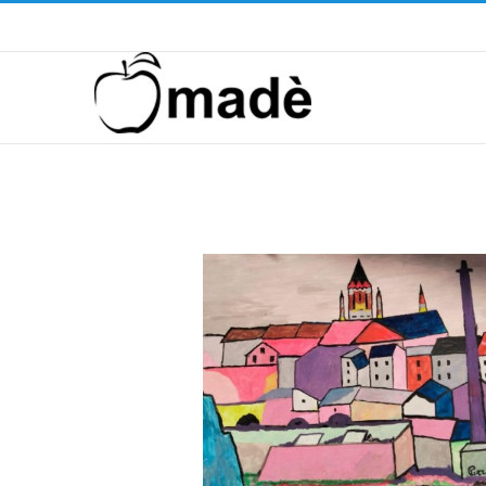
Telefono ! +39 393.99.95.20
|
info@madeventi.com